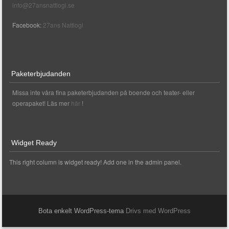
info@27ansnattlogi.se
Facebook:
27ans Nattlogi
Paketerbjudanden
Missa inte våra fina paketerbjudanden på boende och teater- eller
operapaket! Läs mer
här
!
Widget Ready
This right column is widget ready! Add one in the admin panel.
Bota enkelt WordPress-tema
Drivs med WordPress