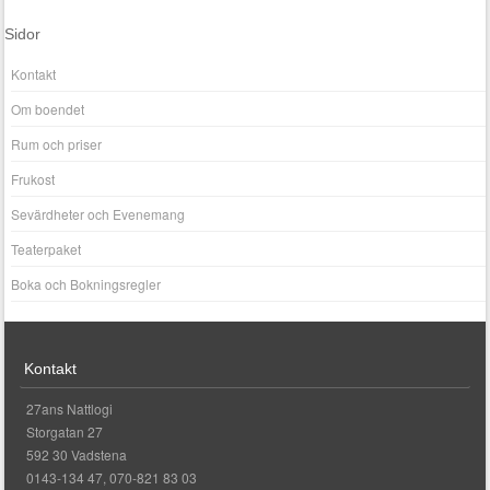
Sidor
Kontakt
Om boendet
Rum och priser
Frukost
Sevärdheter och Evenemang
Teaterpaket
Boka och Bokningsregler
Kontakt
27ans Nattlogi
Storgatan 27
592 30 Vadstena
0143-134 47, 070-821 83 03