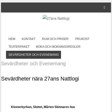
HOPPA TILL INNEHÅLL
HEM
KONTAKT
RUM OCH PRISER
FRUKOST
Meny
TEATERPAKET
BOKA OCH BOKNINGSREGLER
SEVÄRDHETER OCH EVENEMANG
Sevärdheter och Evenemang
Sevärdheter nära 27ans Nattlogi
Klosterkyrkan, Slottet, Mårten Skinnares hus