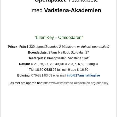
med
Vadstena-Akademien
”Ellen Key – Ormdödaren”
Prisex:
Från 1.330:-/pers
(Boende i 2-bäddsrum m. frukost, operabiljett)
Boendeplats:
27ans Nattlogi, Storgatan 27
Teaterplats:
Bröllopssalen, Vadstena Slott
Datum:
∗ 21, 26, 27, 29, 30 juli
∗ 2, 3, 5, 6, 9, 10 aug ∗
Tid:
18.30
OBS!
26 juli och 9 aug kl 16.30
Bokning:
070-821 83 03 eller mail
info@27ansnattlogi.se
Läs mer om operan här:
https://www.vadstena-akademien.org/ellenkey