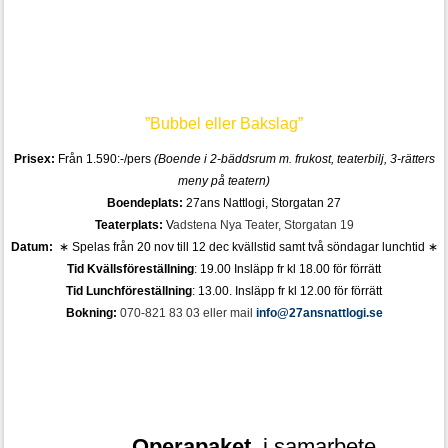
”Bubbel eller Bakslag”
Prisex:
Från 1.590:-/pers
(Boende i 2-bäddsrum m. frukost,
teaterbilj
, 3-rätters
meny på teatern)
Boendeplats:
27ans Nattlogi, Storgatan 27
Teaterplats:
V
adstena Nya Teater, Storgatan 19
Datum:
∗
Spelas från 20 nov till 12 dec kvällstid samt två söndagar lunchtid ∗
Tid Kvällsföreställning
: 19
.00 Insläpp fr kl 18.00 för förrätt
Tid Lunchföreställning
: 13.00. Insläpp fr kl 12.00 för förrätt
Bokning:
070-821 83 03 eller mail
info@27ansnattlogi.se
Operapaket
i samarbete