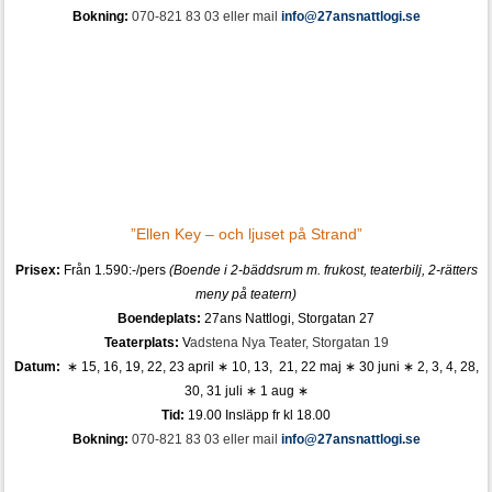
Bokning:
070-821 83 03 eller mail
info@27ansnattlogi.se
”Ellen Key – och ljuset på Strand”
Prisex:
Från 1.590:-/pers
(Boende i 2-bäddsrum m. frukost,
teaterbilj
, 2-rätters
meny på teatern)
Boendeplats:
27ans Nattlogi, Storgatan 27
Teaterplats:
V
adstena Nya Teater, Storgatan 19
Datum:
∗
15, 16, 19, 22, 23 april ∗ 10, 13, 21, 22 maj ∗ 30 juni ∗ 2, 3, 4, 28,
30, 31 juli ∗ 1 aug ∗
Tid:
19
.00 Insläpp fr kl 18.00
Bokning:
070-821 83 03 eller mail
info@27ansnattlogi.se