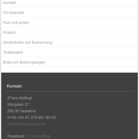
Kontakt
Om boendet
Rum och priser
Frukost
Sevärdheter och Evenemang
Teaterpaket
Boka och Bokningsregler
Kontakt
27ans Nattlogi
Storgatan 27
592 30 Vadstena
0143-134 47, 070-821 83 03
info@27ansnattlogi.se
Facebook:
27ans Nattlogi