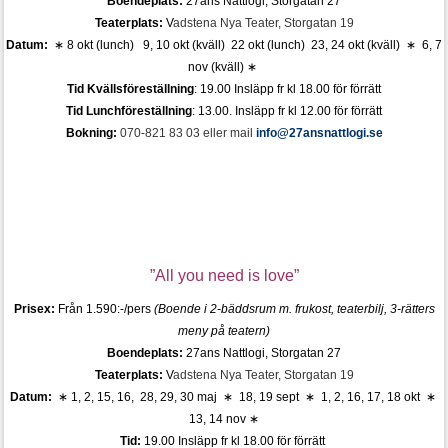
Boendeplats:
27ans Nattlogi, Storgatan 27
Teaterplats:
V
adstena Nya Teater, Storgatan 19
Datum:
∗ 8 okt (lunch) 9, 10 okt (kväll) 22 okt (lunch) 23, 24 okt (kväll) ∗ 6, 7
nov (kväll) ∗
Tid Kvällsföreställning
: 19
.00 Insläpp fr kl 18.00 för förrätt
Tid Lunchföreställning
: 13.00. Insläpp fr kl 12.00 för förrätt
Bokning:
070-821 83 03 eller mail
info@27ansnattlogi.se
”All you need is love”
Prisex:
Från 1.590:-/pers
(Boende i 2-bäddsrum m. frukost,
teaterbilj
, 3-rätters
meny på teatern)
Boendeplats:
27ans Nattlogi, Storgatan 27
Teaterplats:
V
adstena Nya Teater, Storgatan 19
Datum:
∗ 1, 2, 15, 16, 28, 29, 30 maj ∗ 18, 19 sept
∗ 1, 2, 16, 17, 18 okt ∗
13, 14 nov ∗
Tid:
19
.00 Insläpp fr kl 18.00 för förrätt